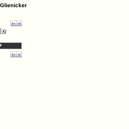
Glienicker
|<
>|
|<
>|