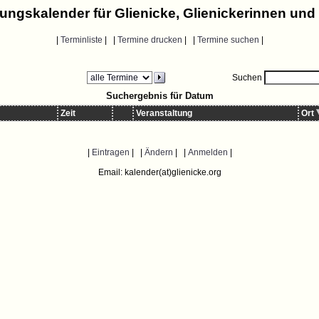
tungskalender für Glienicke, Glienickerinnen und 
|
Terminliste
| |
Termine drucken
| |
Termine suchen
|
Suchen
Suchergebnis für Datum
Zeit
Veranstaltung
Ort
|
Eintragen
| |
Ändern
| |
Anmelden
|
Email: kalender(at)glienicke.org